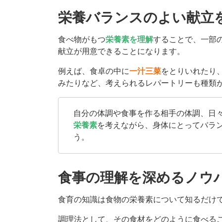
栄養バランスのよい献立
食べ物がもつ
栄養素を理解
することで、一部
献立が用意できることになります。
例えば、食卓の中に
一汁三菜
をとりいれたり
みたりなど、考えられるレパートリーも種類
自分の体調や食事を作る相手の体調、日
栄養素
を考えながら、身体にとってバラ
う。
食事の理解を深めるノウ
食育の知識は食物の栄養素について知るだけ
調理法として、その食材をどのように食べる