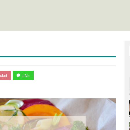
cket
LINE