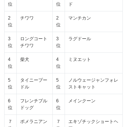
位
位
ド
2
チワワ
2
マンチカン
位
位
3
ロングコート
3
ラグドール
位
チワワ
位
4
柴犬
4
ミヌエット
位
位
5
タイニープー
5
ノルウェージャンフォレ
位
ドル
位
ストキャット
6
フレンチブル
6
メインクーン
位
ドッグ
位
７
ポメラニアン
７
エキゾチックショートヘ