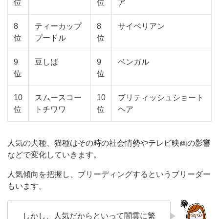
位
位
ア
8
ティーカップ
8
サイベリアン
位
プードル
位
9
豆しば
9
ベンガル
位
位
10
スムースコー
10
ブリティッシュショート
位
トチワワ
位
ヘア
人気の犬種、猫種はその時の社会情勢やテレビ映画の影響
などで変化していきます。
人気傾向を把握し、ブリーディングするというブリーダー
もいます。
しかし、人気だからといって闇雲に繁