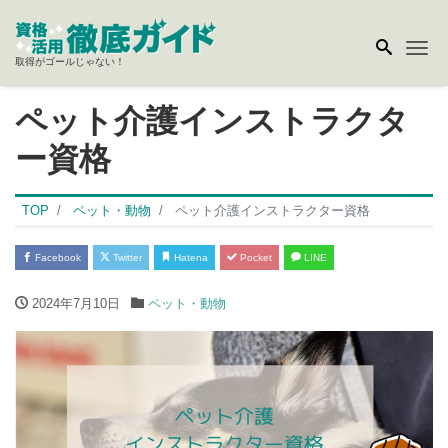
Me
取得がゴールじゃない！
ペット介護インストラクタ
ー資格
TOP
ペット・動物
ペット介護インストラクター資格
Facebook
Twitter
Hatena
Pocket
LINE
2024年7月10日
ペット・動物