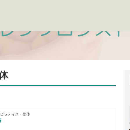
体
ピラティス・整体
格