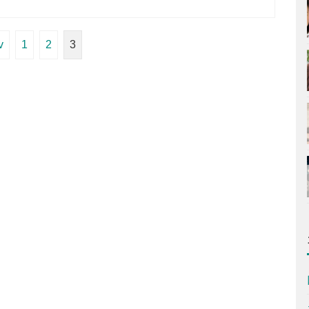
v
1
2
3